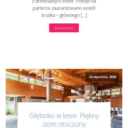
z drewnianych listew. Pokoje na
parterze zaaranżowano wokół
środka – głównego […]
Read More
22 stycznia, 2020
Głęboko w lesie: Piękny
dom otoczony