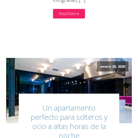
Read More
enero 30, 2020
Un apartamento
perfecto para solteros y
ocio a altas horas de la
noche