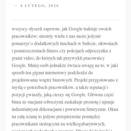
4 LUTEGO, 2020
wszyscy słyszeli zapewne, jak Google traktuje swoich
pracowników; niestety wielu z nas może jedynie
pomarzyć o dodatkowych lunchach w bufecie, siłowniach
i pomieszczeniach fitness czy pokojach odpoczynku z
grami video, do których tak przywykli pracownicy
Google. Mniej osób jednakże zwraca uwagę na to, w jaki
sposób ten gigant internetowy podchodzi do
projektowania wnętrz biurowych. Projekt przygotowano z
myślą o potrzebach pracowników, a także reputacji i
pozycji gwiazdy, jaką cieszy się Google. Główna część
biura ze stacjami roboczymi zaskakuje prostotą i ujmuje
industrialnymi dekoracjami i powiewem futuryzmu. Okna
na całą ścianę to jedyne przepierzenie pomiędzy
pracownikami siedzącymi na wielkogabarytowych,
neonowych poduchach a morzem. Długie białe ławki i