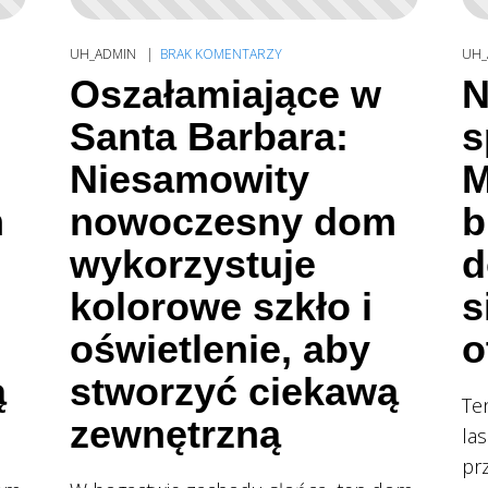
UH_ADMIN
BRAK KOMENTARZY
UH_
Oszałamiające w
N
Santa Barbara:
s
Niesamowity
M
m
nowoczesny dom
b
wykorzystuje
d
kolorowe szkło i
s
oświetlenie, aby
o
ą
stworzyć ciekawą
Te
zewnętrzną
la
pr