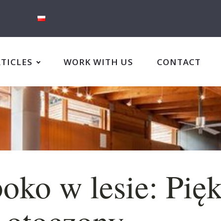
RTICLES
WORK WITH US
CONTACT
oko w lesie: Pię
 otoczony