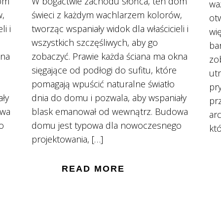
dom
W bogactwie zachodu słońca, ten dom
wa
w,
świeci z każdym wachlarzem kolorów,
ot
i i
tworząc wspaniały widok dla właścicieli i
wię
wszystkich szczęśliwych, aby go
ba
kna
zobaczyć. Prawie każda ściana ma okna
zo
sięgające od podłogi do sufitu, które
ut
pomagają wpuścić naturalne światło
pr
ały
dnia do domu i pozwala, aby wspaniały
pr
owa
blask emanował od wewnątrz. Budowa
arc
o
domu jest typowa dla nowoczesnego
któ
projektowania, […]
READ MORE