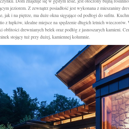
ynku. Dom znajduje się w gęstym lesie, jest otoczony bujną roślinnośc
cym jeziorem. Z zewnątrz posiadłość jest wykonana z mieszaniny drew
, jak i na piętrze, ma duże okna sięgające od podłogi do sufitu. Kuchni
tio z łupków, idealne miejsce na spędzenie długich letnich wieczorów. 
ęki obfitości drewnianych belek oraz podłóg z jasnoszarych kamieni. Ce
inek stojący tuż przy dużej, kamiennej kolumnie.