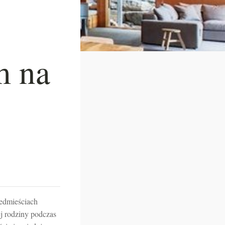
m na
zedmieściach
j rodziny podczas