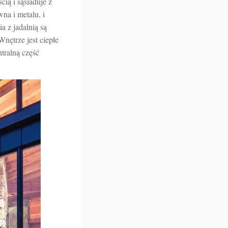
ią i sąsiaduje z
na i metalu, i
a z jadalnią są
Wnętrze jest ciepłe
ntralną część