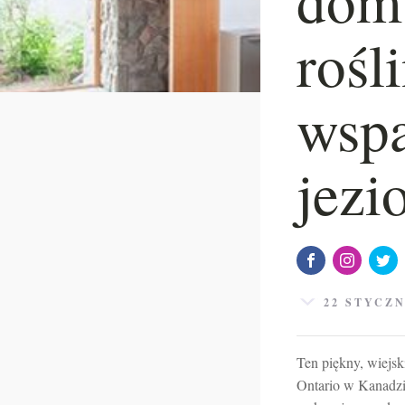
rośl
wsp
jezi
22 STYCZN
Ten piękny, wiejsk
Ontario w Kanadzie