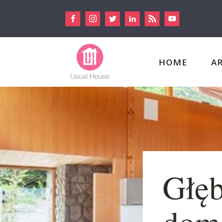
HOME
A
Głęb
dom