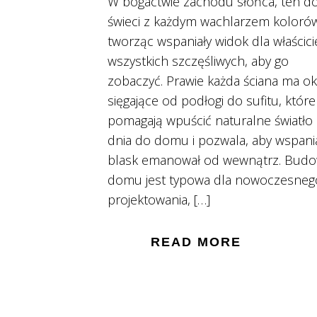
W bogactwie zachodu słońca, ten 
świeci z każdym wachlarzem koloró
tworząc wspaniały widok dla właściciel
wszystkich szczęśliwych, aby go
zobaczyć. Prawie każda ściana ma o
sięgające od podłogi do sufitu, które
pomagają wpuścić naturalne światło
dnia do domu i pozwala, aby wspani
blask emanował od wewnątrz. Bud
domu jest typowa dla nowoczesneg
projektowania, […]
READ MORE