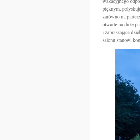
wakacyjnego odpocz
pięknym, połyskują
zarówno na parterze
otwarte na duże pa
i zapraszające dzi
salonu stanowi kom