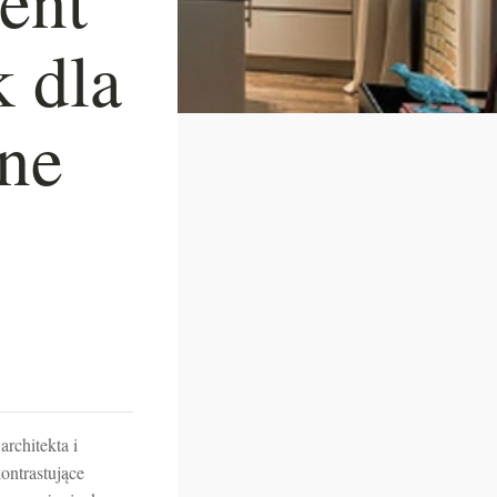
k dla
lne
rchitekta i
ontrastujące