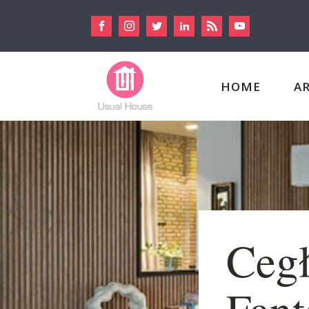
HOME
A
Cegł
Fant