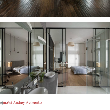
ej
mości Andrey Avdeenko