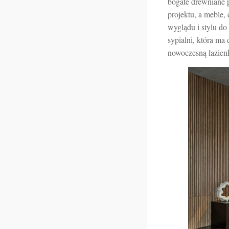
bogate drewniane p
projektu, a meble,
wyglądu i stylu d
sypialni, która ma
nowoczesną łazien