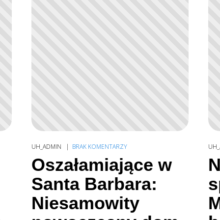
UH_ADMIN
BRAK KOMENTARZY
UH_
Oszałamiające w
N
Santa Barbara:
s
Niesamowity
M