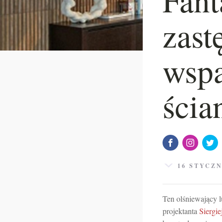
zast
wspa
ścia
16 STYCZN
Ten olśniewający l
projektanta
Siergi