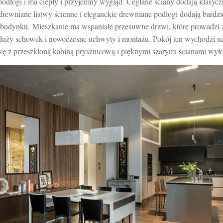
odłogi i ma ciepły i przyjemny wygląd. Ceglane ściany dodają klasyc
 drewniane listwy ścienne i eleganckie drewniane podłogi dodają bard
o budynku. Mieszkanie ma wspaniałe przesuwne drzwi, które prowadzi 
 duży schowek i nowoczesne uchwyty i montażu. Pokój ten wychodzi na
kę z przeszkloną kabiną prysznicową i pięknymi szarymi ścianami wył