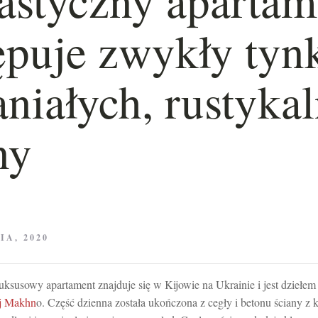
ępuje zwykły tyn
niałych, rustyka
ny
IA, 2020
uksusowy apartament znajduje się w Kijowie na Ukrainie i jest dziełem a
ej Makhn
o. Część dzienna została ukończona z cegły i betonu ściany z k