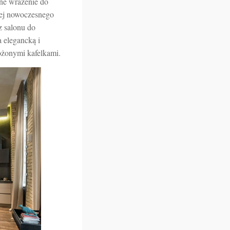
zne wrażenie do
ziej nowoczesnego
z salonu do
 elegancką i
ożonymi kafelkami.