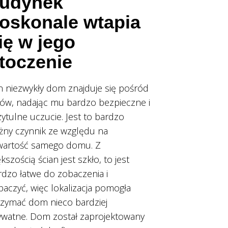
udynek
oskonale wtapia
ię w jego
toczenie
n niezwykły dom znajduje się pośród
sów, nadając mu bardzo bezpieczne i
zytulne uczucie. Jest to bardzo
żny czynnik ze względu na
wartość samego domu. Z
kszością ścian jest szkło, to jest
rdzo łatwe do zobaczenia i
baczyć, więc lokalizacja pomogła
rzymać dom nieco bardziej
ywatne. Dom został zaprojektowany