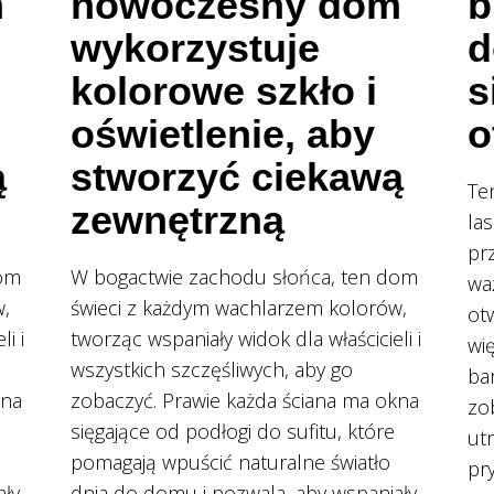
m
nowoczesny dom
b
wykorzystuje
d
kolorowe szkło i
s
oświetlenie, aby
o
ą
stworzyć ciekawą
Te
zewnętrzną
la
pr
dom
W bogactwie zachodu słońca, ten dom
wa
w,
świeci z każdym wachlarzem kolorów,
ot
i i
tworząc wspaniały widok dla właścicieli i
wię
wszystkich szczęśliwych, aby go
ba
kna
zobaczyć. Prawie każda ściana ma okna
zo
sięgające od podłogi do sufitu, które
ut
pomagają wpuścić naturalne światło
pr
ały
dnia do domu i pozwala, aby wspaniały