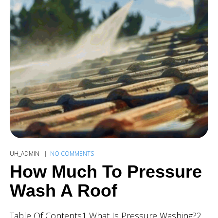
UH_ADMIN
NO COMMENTS
How Much To Pressure
Wash A Roof
Table Of Contents1 What Is Pressure Washing?2