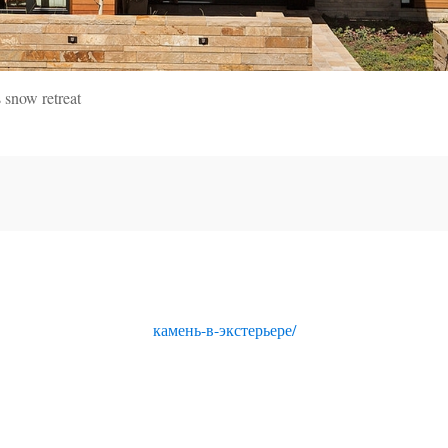
 snow retreat
камень-в-экстерьере/