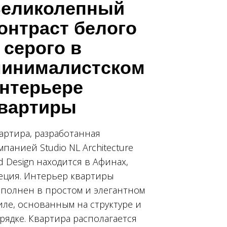
еликолепный
онтраст белого
 серого в
инималистском
нтерьере
вартиры
артира, разработанная
мпанией Studio NL Architecture
d Design находится в Афинах,
еция. Интерьер квартиры
полнен в простом и элегантном
иле, основанным на структуре и
рядке. Квартира располагается