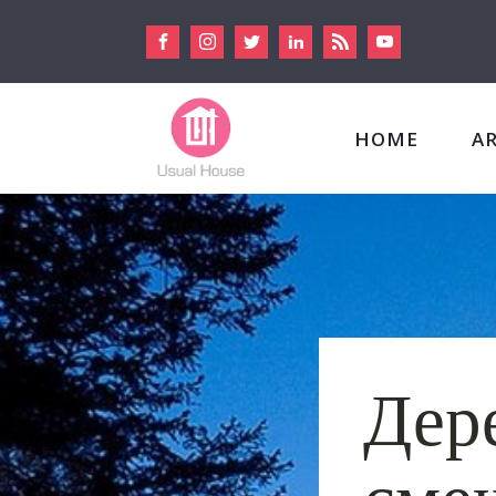
HOME
A
Дер
сме