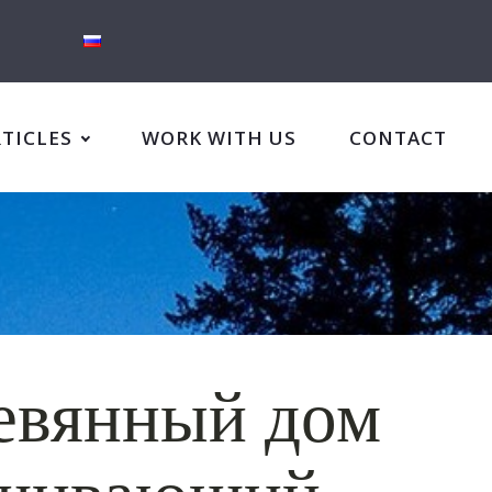
RTICLES
WORK WITH US
CONTACT
евянный дом
шивающий