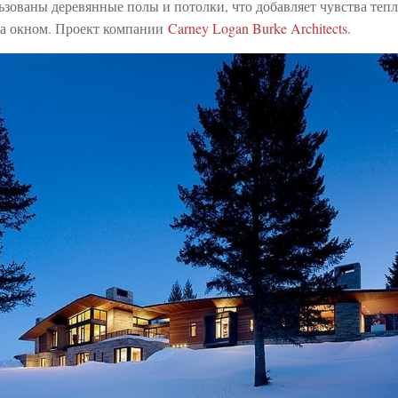
зованы деревянные полы и потолки, что добавляет чувства тепла
а окном. Проект компании
Carney Logan Burke Architects
.