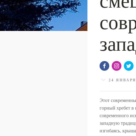
сов
зап
24 ЯНВАРЯ
Этот современны
горный хребет в
современного иск
западную традиц
изгибаясь, крыш