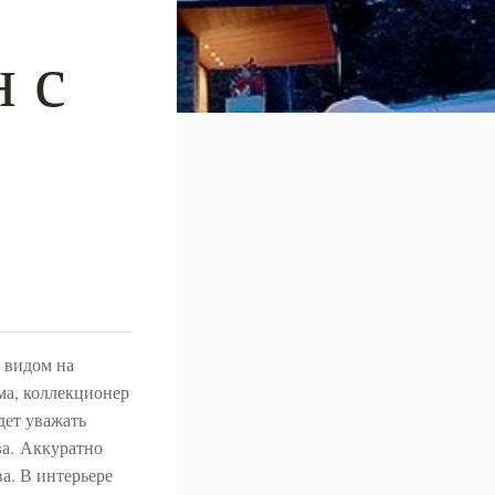
 с
 видом на
ма, коллекционер
дет уважать
ва. Аккуратно
а. В интерьере