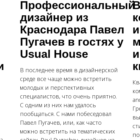
Профессиональный
В
дизайнер из
к
Краснодара Павел
и
Пугачев в гостях у
м
Usual House
и
и
к
В последнее время в дизайнерской
среде все чаще можно встретить
Кв
молодых и перспективных
ко
специалистов, что очень приятно.
an
С одним из них нам удалось
Гр
пообщаться. С нами побеседовал
вы
Павел Пугачев, или, как часто
ст
можно встретить на тематических
по
а,
сайтах, Paul Pugachev, дизайнер из