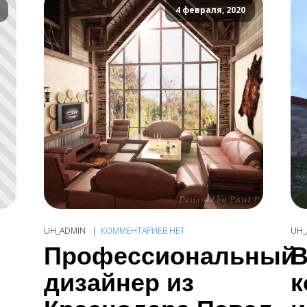
4 февраля, 2020
UH_ADMIN
КОММЕНТАРИЕВ НЕТ
UH_
Профессиональный
В
дизайнер из
к