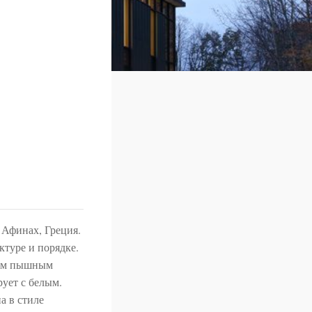
в Афинах, Греция.
ктуре и порядке.
елым пышным
рует с белым.
а в стиле