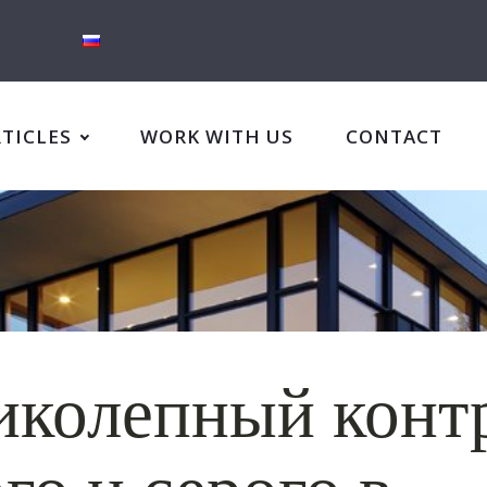
RTICLES
WORK WITH US
CONTACT
иколепный конт
го и серого в