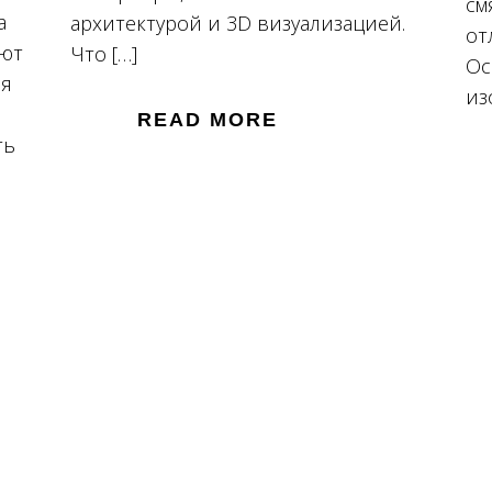
см
а
архитектурой и 3D визуализацией.
от
ают
Что […]
Ос
ня
из
READ MORE
ть