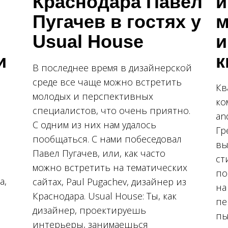
Краснодара Павел
и
Пугачев в гостях у
м
Usual House
и
и
к
В последнее время в дизайнерской
среде все чаще можно встретить
Кв
молодых и перспективных
ко
специалистов, что очень приятно.
an
С одним из них нам удалось
Гр
пообщаться. С нами побеседовал
вы
Павел Пугачев, или, как часто
ст
можно встретить на тематических
по
а,
сайтах, Paul Pugachev, дизайнер из
на
Краснодара. Usual House: Ты, как
пе
дизайнер, проектируешь
пы
интерьеры, занимаешься