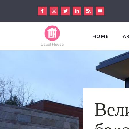
HOME
A
Вел
бело