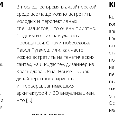
и
к
В последнее время в дизайнерской
среде все чаще можно встретить
Кв
молодых и перспективных
ко
специалистов, что очень приятно.
an
С одним из них нам удалось
Гр
пообщаться. С нами побеседовал
вы
Павел Пугачев, или, как часто
ст
можно встретить на тематических
по
а,
сайтах, Paul Pugachev, дизайнер из
на
Краснодара. Usual House: Ты, как
пе
дизайнер, проектируешь
пы
интерьеры, занимаешься
см
а
архитектурой и 3D визуализацией.
от
ают
Что […]
Ос
ня
из