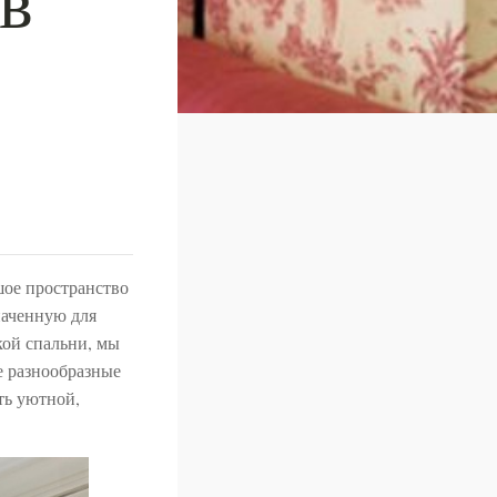
шое пространство
наченную для
кой спальни, мы
е разнообразные
ть уютной,