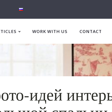
RTICLES
WORK WITH US
CONTACT
фото-идей интер
ольшой спальни 