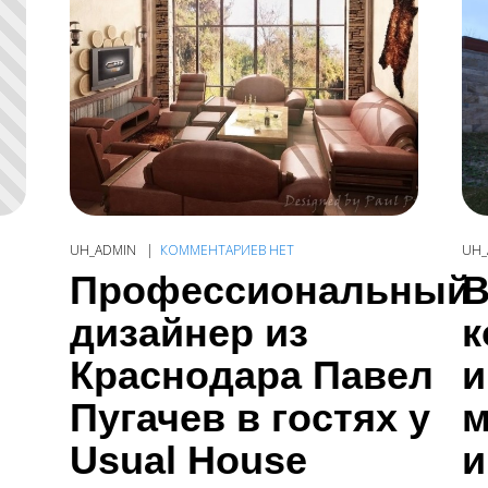
UH_ADMIN
КОММЕНТАРИЕВ НЕТ
UH_
Профессиональный
В
дизайнер из
к
Краснодара Павел
и
Пугачев в гостях у
м
Usual House
и