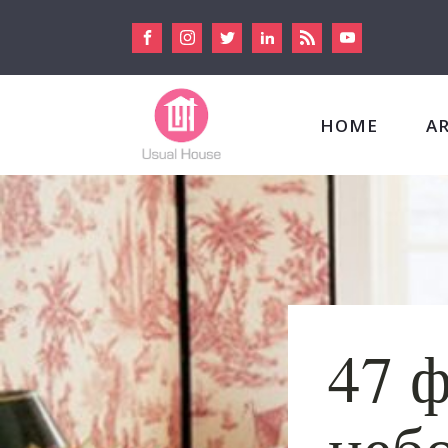
HOME
A
47 
неб