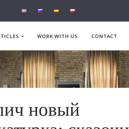
RTICLES
WORK WITH US
CONTACT
пич новый
атурка: сказоч