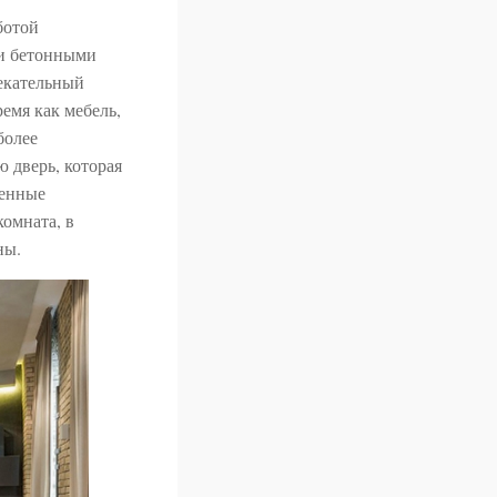
ботой
 и бетонными
екательный
емя как мебель,
более
 дверь, которая
менные
комната, в
ны.