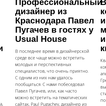
Профессиональный
В
дизайнер из
к
Краснодара Павел
и
Пугачев в гостях у
м
Usual House
и
и
к
В последнее время в дизайнерской
среде все чаще можно встретить
Кв
молодых и перспективных
ко
специалистов, что очень приятно.
an
С одним из них нам удалось
Гр
пообщаться. С нами побеседовал
вы
Павел Пугачев, или, как часто
ст
можно встретить на тематических
по
а,
сайтах, Paul Pugachev, дизайнер из