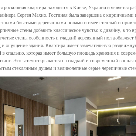
я роскошная квартира находится в Киеве, Украина и является ра
изайнера Сергея Махно. Гостиная была завершена с кирпичными
астными богатыми деревянными полами и имеет теплый и привл
пичные стены добавить классическое чувство к дизайну, в то вр
тчатые стены особенность и гладкий деревянный пол добавляет 
 и ощущение здания. Квартира имеет замечательную раздвижную
ой в спальню, которая имеет большую площадь хранения и совре
тинг. Это затем открывается на гладкий и современный ванная 
рытым стеклянным душем и великолепные серые черепичные сте