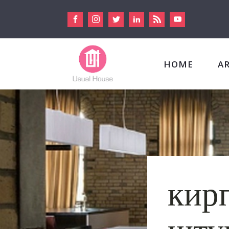
HOME
A
кир
штук