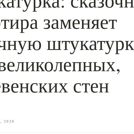
ртира заменяет
чную штукатурк
 великолепных,
евенских стен
, 2020