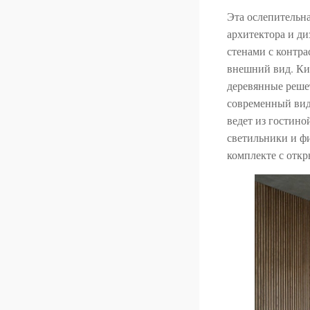
Эта ослепительна
архитектора и д
стенами с контр
внешний вид. Кир
деревянные реше
современный вид
ведет из гостин
светильники и фи
комплекте с отк