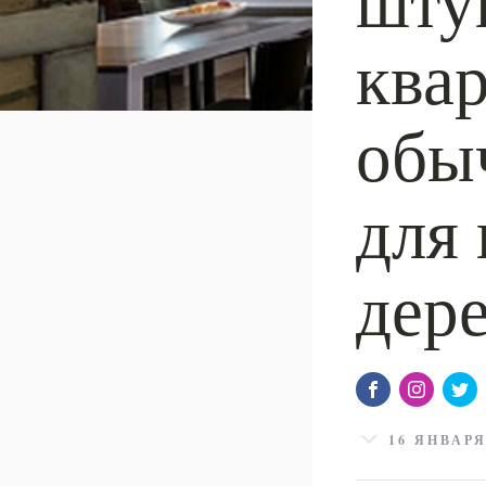
ква
обы
для
дер
16 ЯНВАРЯ