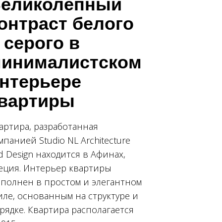
еликолепный
онтраст белого
 серого в
инималистском
нтерьере
вартиры
артира, разработанная
мпанией Studio NL Architecture
d Design находится в Афинах,
еция. Интерьер квартиры
полнен в простом и элегантном
иле, основанным на структуре и
рядке. Квартира располагается