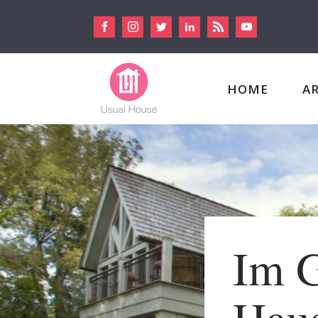
HOME
A
Im G
Haus