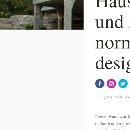
und 
norm
desi
JANUAR 14
Dieses Haus wurde 
dadurch außergewöh