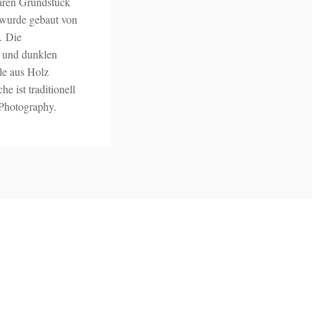
baren Grundstück
wurde gebaut von
. Die
n und dunklen
le aus Holz
e ist traditionell
 Photography.