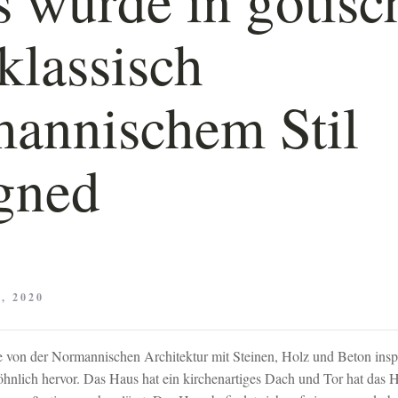
klassisch
annischem Stil
gned
, 2020
von der Normannischen Architektur mit Steinen, Holz und Beton inspir
nlich hervor. Das Haus hat ein kirchenartiges Dach und Tor hat das 