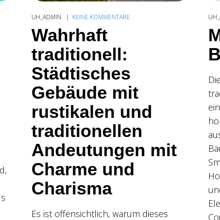
UH_ADMIN
KEINE KOMMENTARE
UH_
Wahrhaft
M
traditionell:
B
Städtisches
Di
Gebäude mit
tr
ein
rustikalen und
hö
traditionellen
au
Andeutungen mit
Bä
Sm
Charme und
d,
Ho
Charisma
un
us
El
Es ist offensichtlich, warum dieses
Co