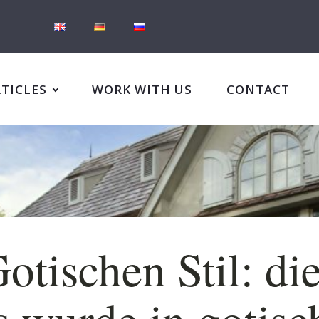
RTICLES
WORK WITH US
CONTACT
otischen Stil: di
 wurde in gotis