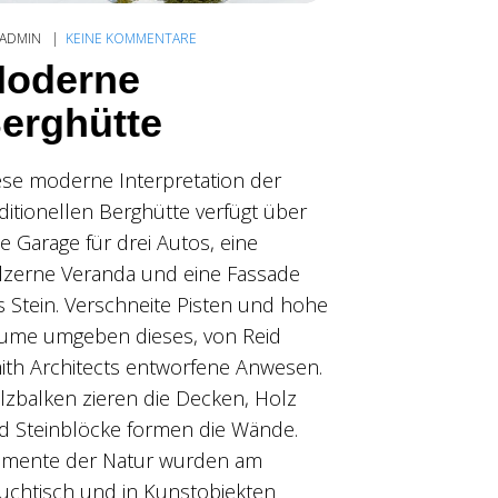
ADMIN
KEINE KOMMENTARE
oderne
erghütte
ese moderne Interpretation der
aditionellen Berghütte verfügt über
e Garage für drei Autos, eine
lzerne Veranda und eine Fassade
s Stein. Verschneite Pisten und hohe
ume umgeben dieses, von Reid
ith Architects entworfene Anwesen.
lzbalken zieren die Decken, Holz
d Steinblöcke formen die Wände.
emente der Natur wurden am
uchtisch und in Kunstobjekten