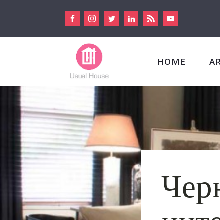
HOME
A
Чер
инте