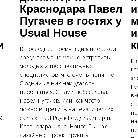
Краснодара Павел
и
Пугачев в гостях у
м
Usual House
и
и
к
В последнее время в дизайнерской
среде все чаще можно встретить
Кв
молодых и перспективных
ко
специалистов, что очень приятно.
an
С одним из них нам удалось
Гр
пообщаться. С нами побеседовал
вы
Павел Пугачев, или, как часто
ст
можно встретить на тематических
по
а,
сайтах, Paul Pugachev, дизайнер из
на
Краснодара. Usual House: Ты, как
пе
дизайнер, проектируешь