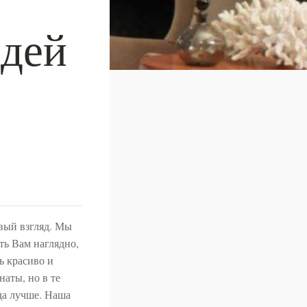
идей
рвый взгляд. Мы
ть Вам наглядно,
ь красиво и
аты, но в те
да лучше. Наша