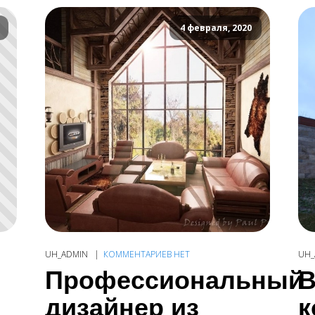
4 февраля, 2020
UH_ADMIN
КОММЕНТАРИЕВ НЕТ
UH_
Профессиональный
В
дизайнер из
к