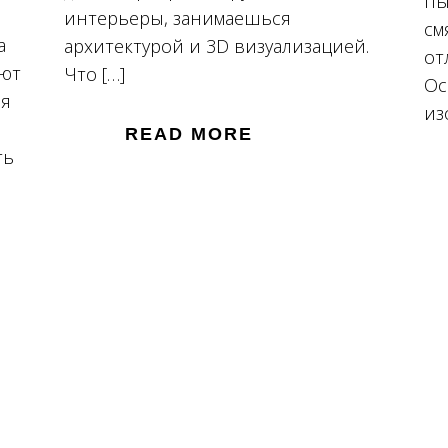
пы
интерьеры, занимаешься
см
а
архитектурой и 3D визуализацией.
от
ают
Что […]
Ос
ня
из
READ MORE
ть