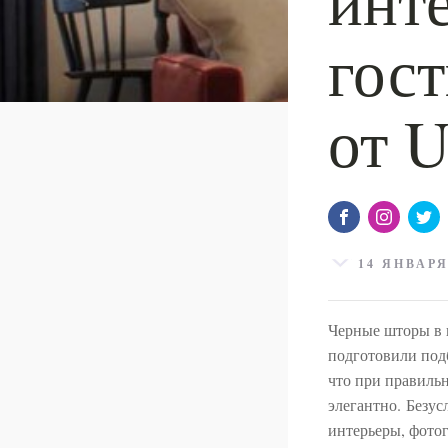
гос
от U
14 ЯНВАРЯ
Черные шторы в и
подготовили под
что при правильн
элегантно. Безус
интерьеры, фото