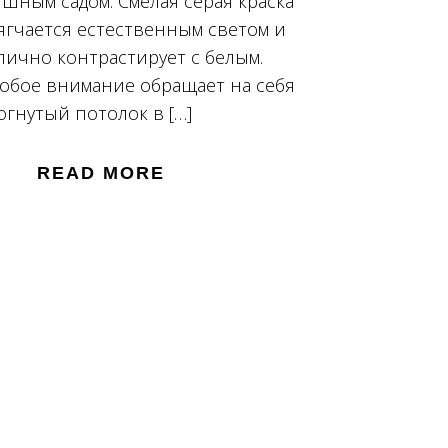
шным садом. Смелая серая краска
ягчается естественным светом и
лично контрастирует с белым.
обое внимание обращает на себя
огнутый потолок в […]
READ MORE