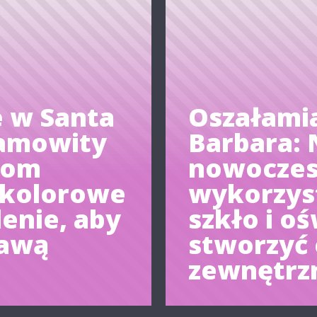
 w Santa
Oszałami
samowity
Barbara:
dom
nowocze
 kolorowe
wykorzys
lenie, aby
szkło i oś
kawą
stworzyć
zewnętrz