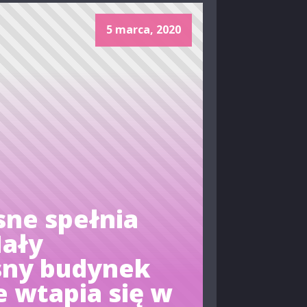
5 marca, 2020
ne spełnia
Mały
ny budynek
 wtapia się w