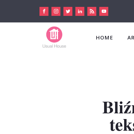
HOME
A
Bliź
tek