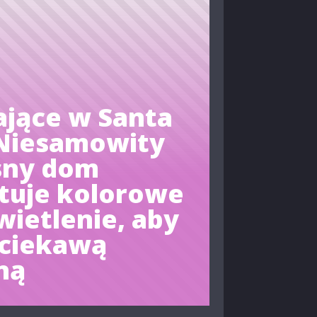
ające w Santa
 Niesamowity
sny dom
tuje kolorowe
wietlenie, aby
 ciekawą
ną