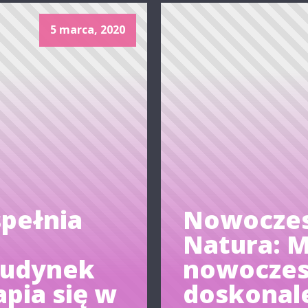
5 marca, 2020
pełnia
Nowoczes
Natura: 
budynek
nowoczes
pia się w
doskonale