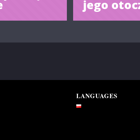
e
jego otoc
LANGUAGES