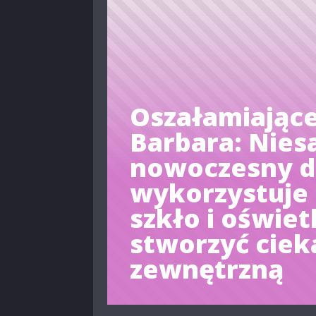
Oszałamiające
Barbara: Nie
nowoczesny 
wykorzystuje
szkło i oświet
stworzyć cie
zewnętrzną