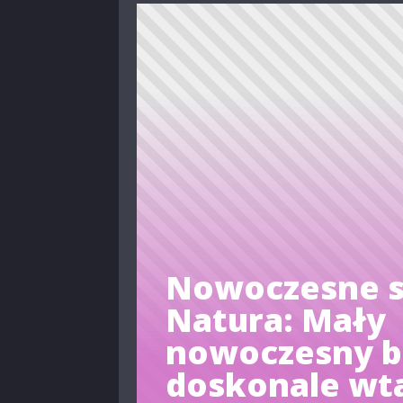
Nowoczesne s
Natura: Mały
nowoczesny 
doskonale wta