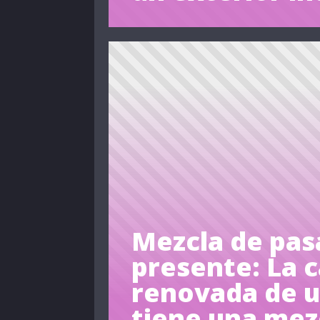
Mezcla de pas
presente: La 
renovada de u
tiene una mez