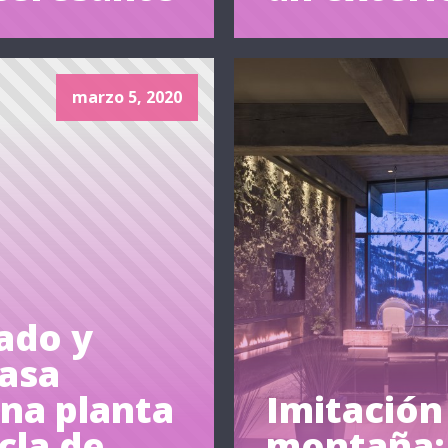
marzo 5, 2020
ado y
casa
na planta
Imitación
cla de
montaña: 