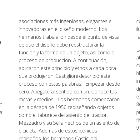
asociaciones más ingeniosas, elegantes e
c
innovadoras en el diseño moderno. Los
i
hermanos trabajaron desde el punto de vista
f
a
de que el diseño debe reestructurar la
L
función y la forma de un objeto, así como el
a
proceso de producción. A continuación,
c
aplicaron este principio y ethos a cada obra
b
que produjeron. Castiglioni describió este
i
proceso con estas palabras: "Empezar desde
d
cero. Apégate al sentido común. Conoce tus
e
metas y medios". Los hermanos comenzaron
la
8
en la década de 1950 rediseñando objetos
a.
p
como el taburete del asiento del tractor.
f
Mezzadro y su Sella hechos de un asiento de
9
bicicleta. Además de estos icónicos
rediseños, los hermanos Castiglioni