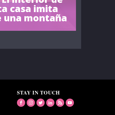
ta casa imita
de una montaña
STAY IN TOUCH