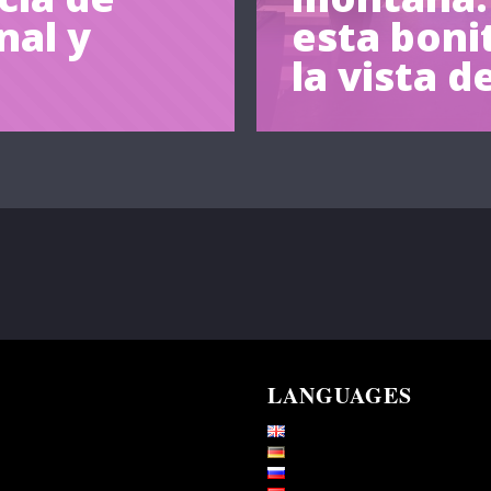
nal y
esta boni
la vista 
LANGUAGES