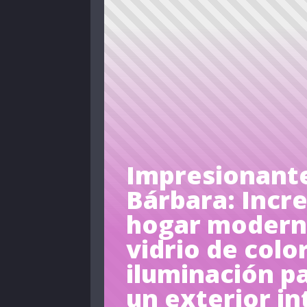
Impresionante
Bárbara: Incre
hogar moderno
vidrio de colo
iluminación p
un exterior i