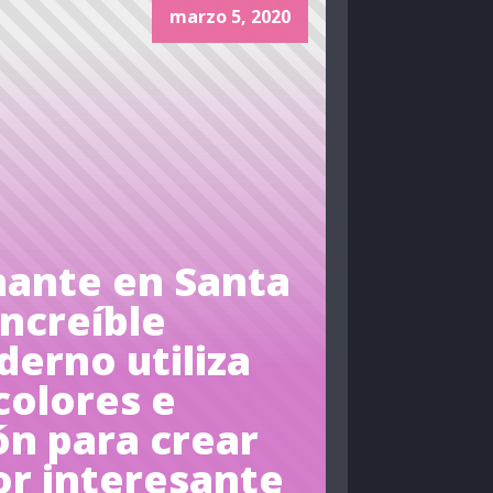
marzo 5, 2020
nante en Santa
Increíble
erno utiliza
colores e
ón para crear
or interesante