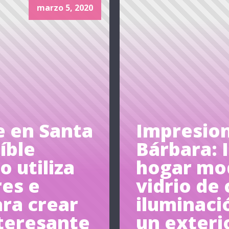
marzo 5, 2020
 en Santa
Impresio
íble
Bárbara: 
 utiliza
hogar mod
res e
vidrio de 
ara crear
iluminaci
nteresante
un exteri