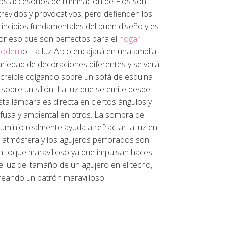
os accesorios de iluminación de Flos son
trevidos y provocativos, pero defienden los
rincipios fundamentales del buen diseño y es
or eso que son perfectos para el
hogar
odern
o. La luz Arco encajará en una amplia
ariedad de decoraciones diferentes y se verá
ncreíble colgando sobre un sofá de esquina
 sobre un sillón. La luz que se emite desde
sta lámpara es directa en ciertos ángulos y
ifusa y ambiental en otros. La sombra de
luminio realmente ayuda a refractar la luz en
a atmósfera y los agujeros perforados son
n toque maravilloso ya que impulsan haces
e luz del tamaño de un agujero en el techo,
reando un patrón maravilloso.