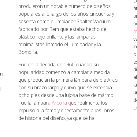
L
produjeron un notable número de diseños
a
populares a lo largo de los años cincuenta y
p
sesenta como el limpiador Spalter Vacuum
p
fabricado por Rem que estaba hecho de
m
plástico rojo brillante y las lámparas
v
minimalistas llamado el Luminador y la
i
Bombilla.
o
e
Fue en la década de 1960 cuando su
d
popularidad comenzó a cambiar a medida
en
a
que producían la primera lámpara de pie Arco
e
l
con su brazo largo y curvo que se extendía
l
u
ocho pies desde una lujosa base de mármol.
d
Fue la lámpar
a Arco la q
ue realmente los
c
impulsó a la fama y directamente a los libros
de historia del diseño, ya que se ha