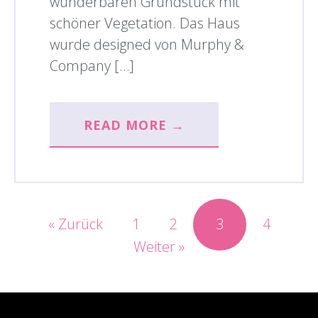
wunderbaren Grundstück mit
schöner Vegetation. Das Haus
wurde designed von Murphy &
Company […]
READ MORE →
« Zurück
1
2
3
4
Weiter »