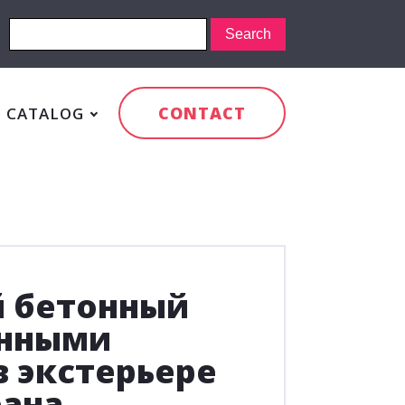
CONTACT
CATALOG
 бетонный
янными
 экстерьере
еана