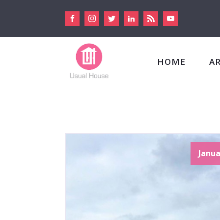
HOME
A
Janua