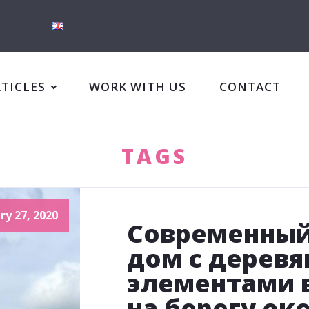
RTICLES
WORK WITH US
CONTACT
TAGS
ry 27, 2020
Современный
дом с дерев
элементами в
на берегу ок