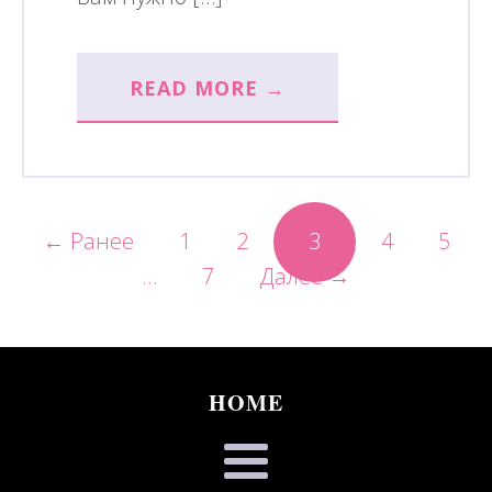
READ MORE →
← Ранее
1
2
3
4
5
…
7
Далее →
HOME